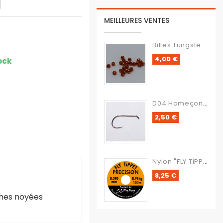
MEILLEURES VENTES
Billes Tungstène
Prix
4,00 €
ock
D04 Hameçon Sans Ardillon
Prix
2,50 €
Nylon "FLY TiPPET PRECiSiON"
Prix
8,25 €
ches noyées