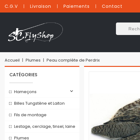
C.G.V
Livraison
Paiements
Contact
Accueil
Plumes
Peau complète de Perdrix
CATÉGORIES

Hameçons
Billes Tungstène et Laiton
Fils de montage
Lestage, cerclage, tinsel, laine
Plumes