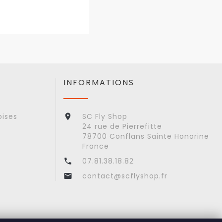
INFORMATIONS
oises
SC Fly Shop

24 rue de Pierrefitte
78700 Conflans Sainte Honorine
France
07.81.38.18.82

contact@scflyshop.fr
