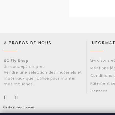
A PROPOS DE NOUS
INFORMAT
Livraisons e
SC Fly Shop
Un concept simple :
Mentions lé
Vendre une sélection des matériels et
Conditions 
matériaux que j'utilise pour monter
Paiement sé
mes mouches.
Contact
Facebook
Instagram
Gestion des cookies