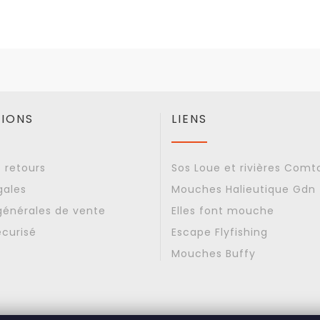
IONS
LIENS
t retours
Sos Loue et rivières Comt
gales
Mouches Halieutique Gdn
générales de vente
Elles font mouche
curisé
Escape Flyfishing
Mouches Buffy