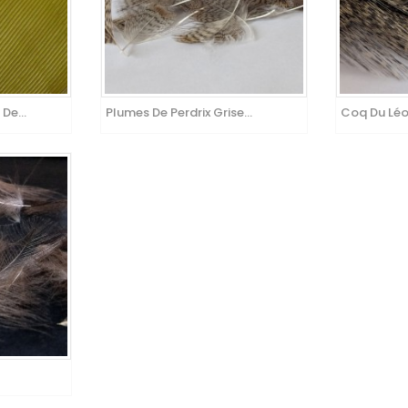
De...
Plumes De Perdrix Grise...
Coq Du Lé