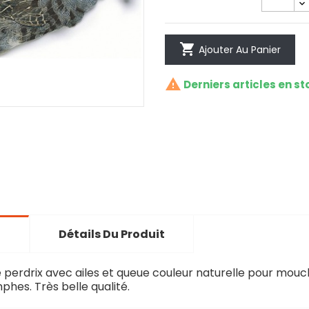

Ajouter Au Panier

Derniers articles en st
n
Détails Du Produit
perdrix avec ailes et queue couleur naturelle pour mou
phes. Très belle qualité.