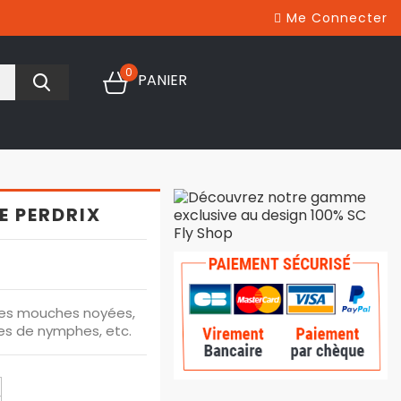
Me Connecter
0
PANIER
E PERDRIX
des mouches noyées,
es de nymphes, etc.