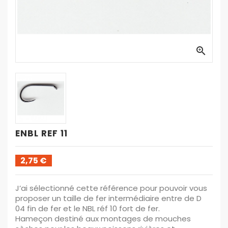
Résine UV, vernis, hydrophobes, poix
Outils de montage, lampes UV

Cannes
Moulinets
Boites et sacoche de rangement
Gilet et accessoires
ENBL REF 11
Nylons pour pointes et bas de lignes
Soies de pêche
2,75 €
J’ai sélectionné cette référence pour pouvoir vous
proposer un taille de fer intermédiaire entre de D
04 fin de fer et le NBL réf 10 fort de fer.
Hameçon destiné aux montages de mouches