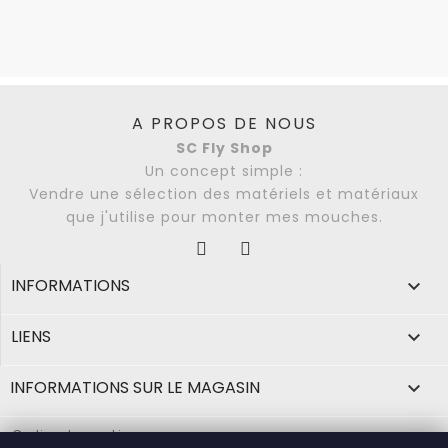
A PROPOS DE NOUS
SC Fly Shop
Un concept simple :
Vendre une sélection des matériels et matériaux
que j'utilise pour monter mes mouches.
Facebook
Instagram
INFORMATIONS

LIENS

INFORMATIONS SUR LE MAGASIN

Gestion des cookies