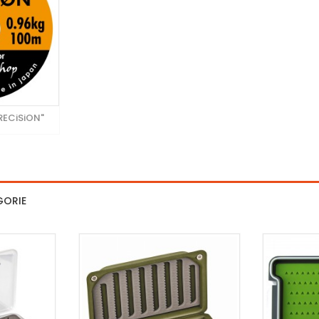
PRECiSiON"
GORIE