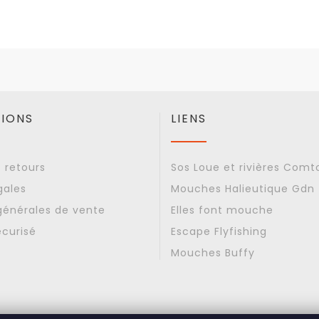
IONS
LIENS
t retours
Sos Loue et rivières Comt
gales
Mouches Halieutique Gdn
générales de vente
Elles font mouche
curisé
Escape Flyfishing
Mouches Buffy