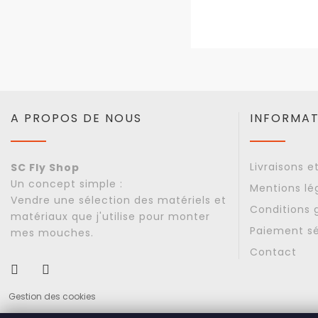
A PROPOS DE NOUS
INFORMAT
Livraisons e
SC Fly Shop
Un concept simple :
Mentions lé
Vendre une sélection des matériels et
Conditions 
matériaux que j'utilise pour monter
Paiement sé
mes mouches.
Contact
Facebook
Instagram
Gestion des cookies