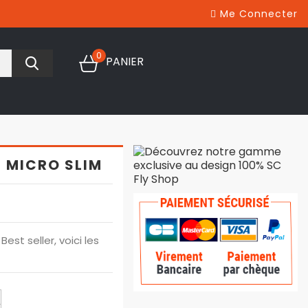
Me Connecter
0
PANIER
 MICRO SLIM
est seller, voici les