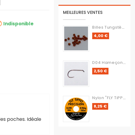
MEILLEURES VENTES

Indisponible
Billes Tungstène
Prix
4,00 €
D04 Hameçon Sans Ardillon
Prix
2,50 €
Nylon "FLY TiPPET PRECiSiON"
Prix
8,25 €
les poches. Idéale