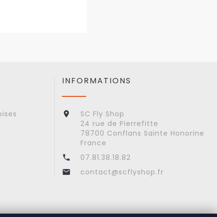
INFORMATIONS
oises
SC Fly Shop

24 rue de Pierrefitte
78700 Conflans Sainte Honorine
France
07.81.38.18.82

contact@scflyshop.fr
