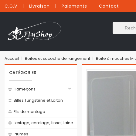
C.G.V
Livraison
Paiements
Contact
Accueil
Boites et sacoche de rangement
Boite à mouches Mic
CATÉGORIES

Hameçons
Billes Tungstène et Laiton
Fils de montage
Lestage, cerclage, tinsel, laine
Plumes